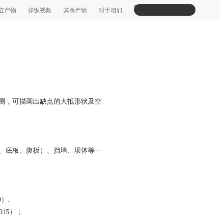
010-82433398
立产物
操纵视频
其余产物
对于咱们
测，可描画出缺点的大抵形状及空
、底板、腹板）、挡墙、坝体等一
）.
015）；