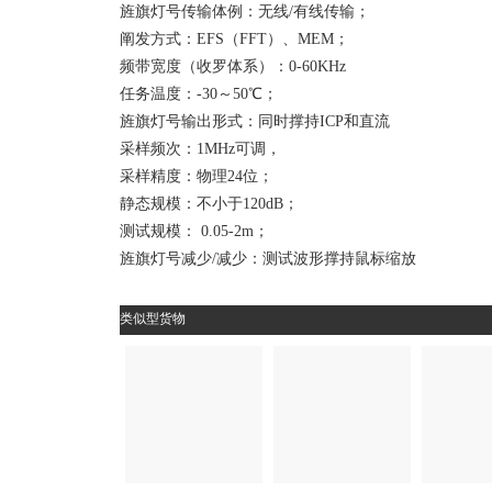
旌旗灯号传输体例：无线/有线传输；
阐发方式：EFS（FFT）、MEM；
频带宽度（收罗体系）：0-60KHz
任务温度：-30～50℃；
旌旗灯号输出形式：同时撑持ICP和直流
采样频次：1MHz可调，
采样精度：物理24位；
静态规模：不小于120dB；
测试规模： 0.05-2m；
旌旗灯号减少/减少：测试波形撑持鼠标缩放
类似型货物