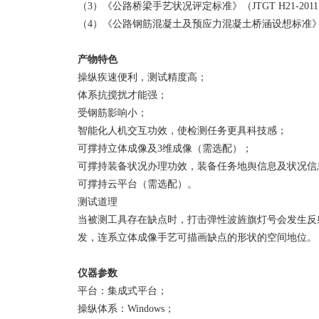
（3）《公路桥梁手艺状况评定标准》（JTGT H21-201
（4）《公路钢筋混凝土及预应力混凝土桥涵设想标准》（JT
产物特色
操纵疾速便利，测试精度高；
体系抗搅扰才能强；
受钢筋影响小；
智能化人机交互功效，使检测任务更具科技感；
可撑持立体成像及3维成像（需选配）；
可撑持装备状况办理功效，装备任务地舆信息及状况信
可撑持云平台（需选配）。
测试道理
当被测工具存在缺点时，打击弹性波旌旗灯号会发生反
发，连系立体成像手艺可描画缺点的形状的空间地位。
仪器参数
平台：集成式平台；
操纵体系：Windows；