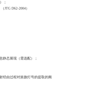
1）；
G D62-2004）
息静态展现（需选配）；
射经由过程对旌旗灯号的提取的阐