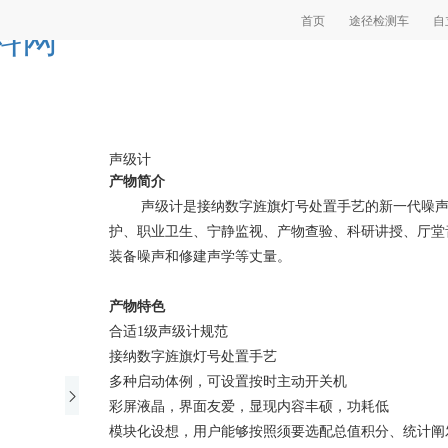
首页
途径检测车
自
料网
声级计
产物简介
声级计是接纳数字旌旗灯号处置手艺的新一代噪声
护、职业卫生、宁静监视、产物查验、科研讲授、厅堂
装备噪声和修建声学等丈量。
产物特色
合适1级声级计规范
接纳数字旌旗灯号处置手艺
多种启动体例，可设置按时主动开关机
彩屏液晶，界面友爱，显现内容丰硕，功耗低
模块化设想，用户能够按照须要选配总值积分、统计阐发、声