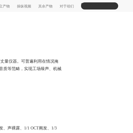
010-82433398
立产物
操纵视频
其余产物
对于咱们
丈量仪器。可普遍利用在情况掩
音质等范畴，实现工场噪声、机械
裸露、1/1 OCT阐发、1/3