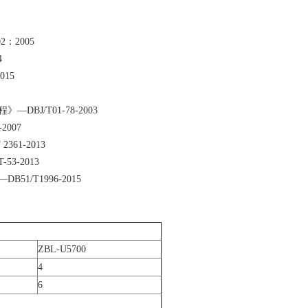
：2005
4
15
J/T01-78-2003
007
61-2013
3-2013
/T1996-2015
ZBL-U5700
4
6