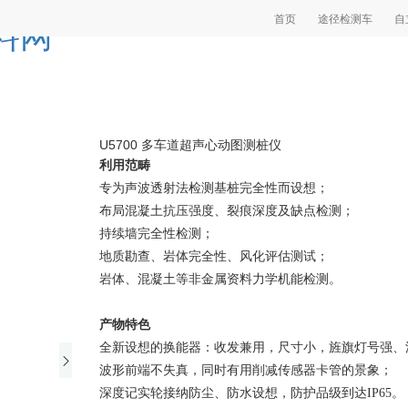
首页
途径检测车
自
料网
U5700 多车道超声心动图测桩仪
利用范畴
专为声波透射法检测基桩完全性而设想；
布局混凝土抗压强度、裂痕深度及缺点检测；
持续墙完全性检测；
地质勘查、岩体完全性、风化评估测试；
岩体、混凝土等非金属资料力学机能检测。
产物特色
全新设想的换能器：收发兼用，尺寸小，旌旗灯号强、
波形前端不失真，同时有用削减传感器卡管的景象；
深度记实轮接纳防尘、防水设想，防护品级到达IP65。