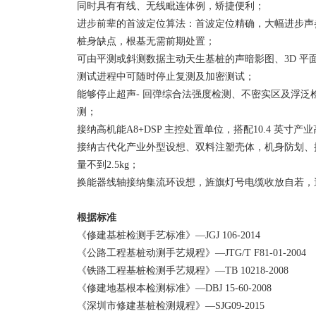
同时具有有线、无线毗连体例，矫捷便利；
进步前辈的首波定位算法：首波定位精确，大幅进步声
桩身缺点，根基无需前期处置；
可由平测或斜测数据主动天生基桩的声暗影图、3D 平
测试进程中可随时停止复测及加密测试；
能够停止超声- 回弹综合法强度检测、不密实区及浮泛
测；
接纳高机能A8+DSP 主控处置单位，搭配10.4 英寸
接纳古代化产业外型设想、双料注塑壳体，机身防划、
量不到2.5kg；
换能器线轴接纳集流环设想，旌旗灯号电缆收放自若，
根据标准
《修建基桩检测手艺标准》—JGJ 106-2014
《公路工程基桩动测手艺规程》—JTG/T F81-01-2004
《铁路工程基桩检测手艺规程》—TB 10218-2008
《修建地基根本检测标准》—DBJ 15-60-2008
《深圳市修建基桩检测规程》—SJG09-2015