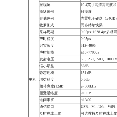
显现屏
10.4英寸高清高亮液
操纵体例
触摸屏
存储体例
内置电子硬盘（≥4GB
收罗形式
同步持续快采
采样周期
0.05μs~1638.4μs多档
声时精度
0.05μs
记实长度
512~4096
声时规模
±1677700μs
发射电压
65、250、500、100
缩小增益
82dB
静态规模
154 dB
主机
增益精度
0.5dB
频带宽度(12dB)
2~500kHz
领受活络度
≤10μV
道间串扰
≤1/400
通信接口
USB、MiniUsb、WiF
及时在线上传
可选撑持及时在线上