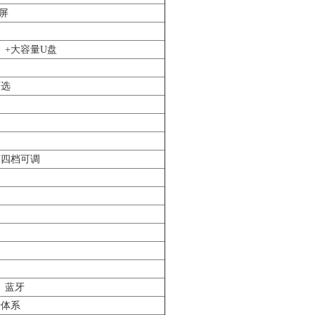
晶屏
）+大容量U盘
可选
0 V四档可调
i、蓝牙
传体系