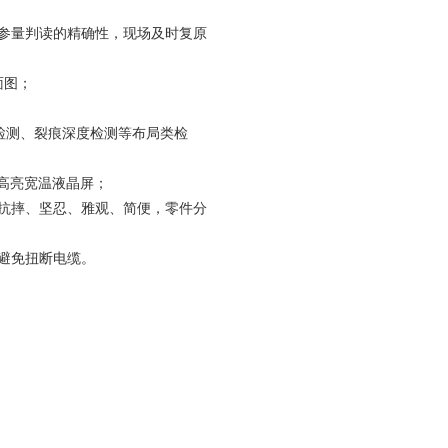
参量判读的精确性，现场及时复原
面图；
检测、裂痕深度检测等布局类检
产业高亮宽温液晶屏；
抗摔、坚忍、雅观、简便，零件分
避免扭断电缆。