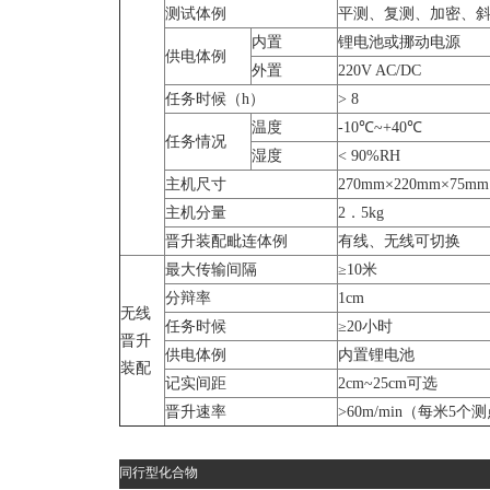
测试体例
平测、复测、加密、
内置
锂电池或挪动电源
供电体例
外置
220V AC/DC
任务时候（h）
> 8
温度
-10℃~+40℃
任务情况
湿度
< 90%RH
主机尺寸
270mm×220mm×75mm
主机分量
2．5kg
晋升装配毗连体例
有线、无线可切换
最大传输间隔
≥10米
分辩率
1cm
无线
任务时候
≥20小时
晋升
供电体例
内置锂电池
装配
记实间距
2cm~25cm可选
晋升速率
>60m/min（每米5个
同行型化合物