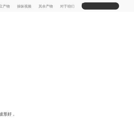
010-82433398
立产物
操纵视频
其余产物
对于咱们
波形好，